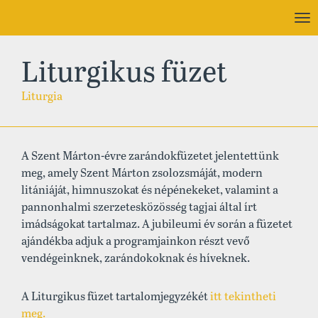
To
nav
Liturgikus füzet
Liturgia
A Szent Márton-évre zarándokfüzetet jelentettünk
meg, amely Szent Márton zsolozsmáját, modern
litániáját, himnuszokat és népénekeket, valamint a
pannonhalmi szerzetesközösség tagjai által írt
imádságokat tartalmaz. A jubileumi év során a füzetet
ajándékba adjuk a programjainkon részt vevő
vendégeinknek, zarándokoknak és híveknek.
A Liturgikus füzet tartalomjegyzékét
itt tekintheti
meg.