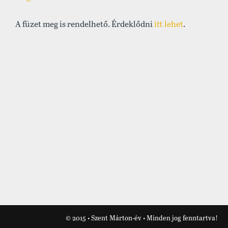
A füzet meg is rendelhető. Érdeklődni
itt lehet
.
© 2015 • Szent Márton-év • Minden jog fenntartva!