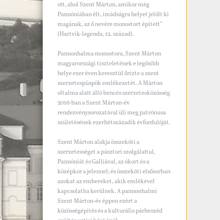
ott, ahol Szent Márton, amikor még
Pannóniában élt, imádságra helyet jelölt ki
magának, az ő nevére monostort épített”
(Hartvik-legenda, 12. század).
Pannonhalma monostora, Szent Márton
magyarországi tiszteletének e legősibb
helye ezer éven keresztül őrizte a szent
szerzetespüspök emlékezetét. A Márton
oltalma alatt álló bencés szerzetesközösség
2016-ban a Szent Márton-év
rendezvénysorozatával üli meg patrónusa
születésének ezerhétszázadik évfordulóját.
Szent Márton alakja összeköti a
szerzetességet a pásztori szolgálattal,
Pannóniát és Galliával, az ókort és a
középkor a jelennel; és összeköti elsősorban
azokat az embereket, akik emlékével
kapcsolatba kerülnek. A pannonhalmi
Szent Márton-év éppen ezért a
közösségépítés és a kulturális párbeszéd