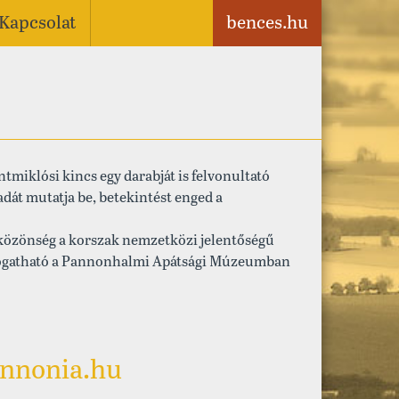
Kapcsolat
bences.hu
tmiklósi kincs egy darabját is felvonultató
dát mutatja be, betekintést enged a
yközönség a korszak nemzetközi jelentőségű
g látogatható a Pannonhalmi Apátsági Múzeumban
nnonia.hu