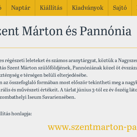
ó
Naptár
Kiállítás
Kiadványok
Sajtó
zent Márton és Pannónia
es régészeti leleteket és számos aranytárgyat, köztük a Nagyszen
ítás Szent Márton szülőföldjének, Pannóniának közel öt évszáza
zténység e térségen belüli elterjedésébe.
 az összefoglaló formában most először tekintheti meg a nag
rális és művészeti értékeit. A tárlat június 3-tól ez év őszéi
szombathelyi Iseum Savariensében.
llítás honlapja:
www.szentmarton-pa