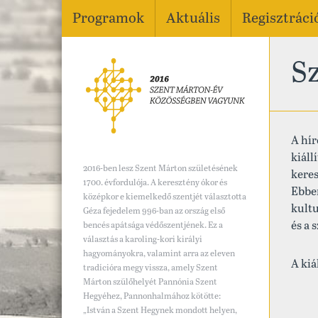
Programok
Aktuális
Regisztráci
S
A hír
kiáll
2016-ben lesz Szent Márton születésének
keres
1700. évfordulója. A keresztény ókor és
Ebben
középkor e kiemelkedő szentjét választotta
kultu
Géza fejedelem 996-ban az ország első
és a 
bencés apátsága védőszentjének. Ez a
választás a karoling-kori királyi
hagyományokra, valamint arra az eleven
A kiá
tradícióra megy vissza, amely Szent
Márton szülőhelyét Pannónia Szent
Hegyéhez, Pannonhalmához kötötte:
„István a Szent Hegynek mondott helyen,