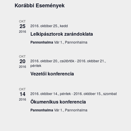
nézet
Korábbi Események
navig
kiválasztása.
OKT
25
2016. október 25., kedd
2016
Lelkipásztorok zarándoklata
Pannonhalma
Vár 1., Pannonhalma
OKT
20
2016. október 20., csütörtök
-
2016. október 21.,
péntek
2016
Vezetői konferencia
OKT
14
2016. október 14., péntek
-
2016. október 15., szombat
2016
Ökumenikus konferencia
Pannonhalma
Vár 1., Pannonhalma