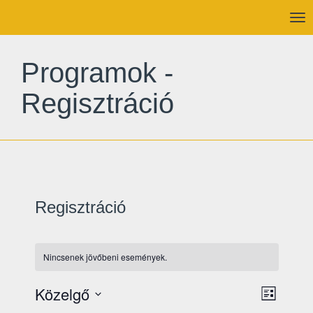
To
nav
Programok -
Regisztráció
Regisztráció
Nincsenek jövőbeni események.
Esem
Közelgő
Navig
Lista
nézet
Dátum