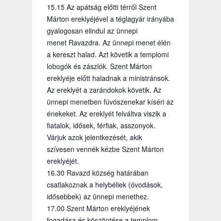
15.15 Az apátság előtti térről Szent
Márton ereklyéjével a téglagyár irányába
gyalogosan elindul az ünnepi
menet Ravazdra. Az ünnepi menet élén
a kereszt halad. Azt követik a templomi
lobogók és zászlók. Szent Márton
ereklyéje előtt haladnak a ministránsok.
Az ereklyét a zarándokok követik. Az
ünnepi menetben fúvószenekar kíséri az
énekeket. Az ereklyét felváltva viszik a
fiatalok, idősek, férfiak, asszonyok.
Várjuk azok jelentkezését, akik
szívesen vennék kézbe Szent Márton
ereklyéjét.
16.30 Ravazd község határában
csatlakoznak a helybéliek (óvodások,
idősebbek) az ünnepi menethez.
17.00 Szent Márton ereklyéjének
fogadása és köszöntése a templom