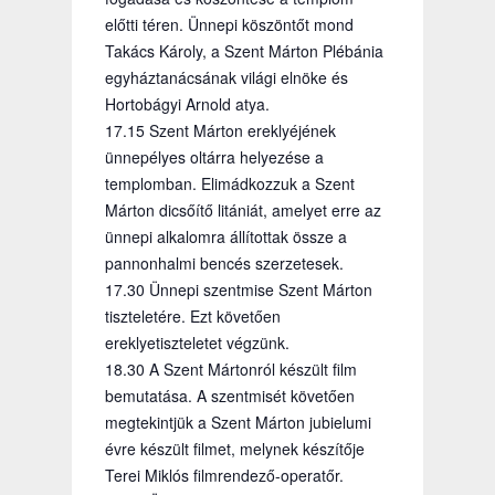
előtti téren. Ünnepi köszöntőt mond
Takács Károly, a Szent Márton Plébánia
egyháztanácsának világi elnöke és
Hortobágyi Arnold atya.
17.15 Szent Márton ereklyéjének
ünnepélyes oltárra helyezése a
templomban. Elimádkozzuk a Szent
Márton dicsőítő litániát, amelyet erre az
ünnepi alkalomra állítottak össze a
pannonhalmi bencés szerzetesek.
17.30 Ünnepi szentmise Szent Márton
tiszteletére. Ezt követően
ereklyetiszteletet végzünk.
18.30 A Szent Mártonról készült film
bemutatása. A szentmisét követően
megtekintjük a Szent Márton jubielumi
évre készült filmet, melynek készítője
Terei Miklós filmrendező-operatőr.