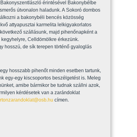
a Bakonyszentlászló érintésével Bakonybélbe
 ismerős útvonalon haladunk. A Sokoró dombos
alálkozni a bakonybéli bencés közösség
kvő attyapusztai karmelita lelkigyakorlatos
 következő szállásunk, majd pihenőnapként a
a kegyhelyre, Celldömölkre érkezünk.
 hosszú, de sík terepen történő gyaloglás
 egy hosszabb pihenőt minden esetben tartunk,
nk egy-egy kiscsoportos beszélgetést is. Meleg
nünket, amibe bármikor be tudnak szállni azok,
ármilyen kérdésetek van a zarándoklat
rtonzarandoklat@osb.hu
címen.