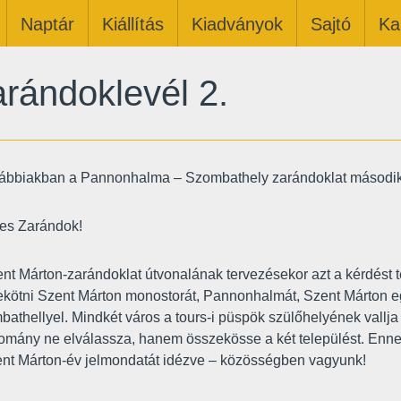
Naptár
Kiállítás
Kiadványok
Sajtó
Ka
rándoklevél 2.
ábbiakban a Pannonhalma – Szombathely zarándoklat második t
es Zarándok!
nt Márton-zarándoklat útvonalának tervezésekor azt a kérdést t
kötni Szent Márton monostorát, Pannonhalmát, Szent Márton 
athellyel. Mindkét város a tours-i püspök szülőhelyének vallja 
mány ne elválassza, hanem összekösse a két települést. Ennek
nt Márton-év jelmondatát idézve – közösségben vagyunk!