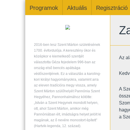
Programok
Aktuális
Regisztráció
Za
2016-ben lesz Szent Márton születésének
1700. évfordulója. A keresztény ókor és
középkor e kiemelkedő szentjét
Az al
választotta Géza fejedelem 996-ban az
ország első bencés apátsága
Kedv
védőszentjének. Ez a választás a karoling-
kori királyi hagyományokra, valamint arra
az eleven tradícióra megy vissza, amely
A Sze
Szent Márton szülőhelyét Pannónia Szent
össze
Hegyéhez, Pannonhalmához kötötte:
Szomb
„István a Szent Hegynek mondott helyen,
ott, ahol Szent Márton, amikor még
hagyo
Pannóniában élt, imádságra helyet jelölt ki
a Sze
magának, az ő nevére monostort épített”
(Hartvik-legenda, 12. század).