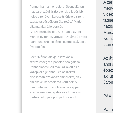
A zar
Pannonhalma monostora, Szent Márton
megyü
magyarországi tiszteletének e legősibb
vidék
helye ezer éven keresztül őrizte a szent
tagja
szerzetespüspök emlékezetét. A Márton
házba
oltalma alatt álló bencés
szerzetesközösség 2016-ban a Szent
Marca
Márton-év rendezvénysorozatával üli meg
Kemen
patrónusa születésének ezerhétszázadik
után
évfordulóját.
Szent Márton alakja összeköti a
Az át
szerzetességet a pásztori szolgálattal,
ahol 
Pannóniát és Galliával, az ókort és a
étkez
középkor a jelennel; és összeköti
aki ú
elsősorban azokat az embereket, akik
útvon
emlékével kapcsolatba kerülnek. A
pannonhalmi Szent Márton-év éppen
ezért a közösségépítés és a kulturális
PAX
párbeszéd gyújtópontjai köré épül.
Pann