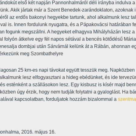
ándokút első két napján Pannonhalmáról déli irányba indulva 
nk. Akik jártak már a Szent Benedek-zarándoklaton, azoknak
éről az erdős bakonyi hegyekbe tartunk, ahol alkalmunk lesz t
ival is. Innen fordulunk nyugatra, és a Pápakovácsi határában fe
n fogunk megszállni. A hegyeket elhagyva Mihályházán lesz a
l folyón átkelve egy fél napos sétával a bencés kötődésű Mári
esalja dombjai után Sárvárnál kelünk át a Rábán, ahonnan egy
 érkezünk meg Szombathelyre
lagosan 25 km-es napi távokat együtt tesszük meg. Napközben
alkalmunk lesz elfogyasztani a hideg ebédünket, és ide tervezü
és esténként a szállásokon lesz. Egy kisbusz is kísér majd ben
tközben úgy érzik, hogy nem tudják folytatni a gyaloglást. Ha b
alával kapcsolatban, forduljatok hozzám bizalommal a
szentma
onhalma, 2016. május 16.