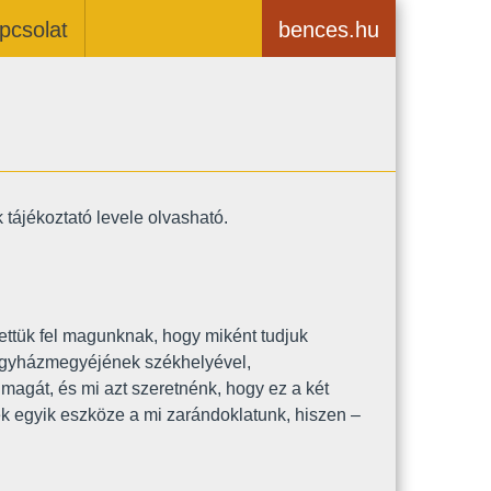
pcsolat
bences.hu
ájékoztató levele olvasható.
ettük fel magunknak, hogy miként tudjuk
egyházmegyéjének székhelyével,
magát, és mi azt szeretnénk, hogy ez a két
 egyik eszköze a mi zarándoklatunk, hiszen –