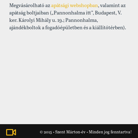
Megvásárolható az
apátsági webshopban
, valamint az
apátság boltjaiban („Pannonhalma itt”, Budapest, V.
ker. Károlyi Mihály u. 19.; Pannonhalma,
ajándékboltok a fogadóépületben és a kiállítótérben).
© 2015 • Szent Márton-év • Minden jog fenntartva!