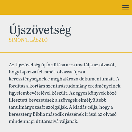
To
nav
Újszövetség
SIMON T. LÁSZLÓ
Az Újszövetség új fordítása arra invitálja az olvasót,
hogy lapozza fel ismét, olvassa újra a
kereszténységnek e meghatározó dokumentumait. A
fordítás a kortárs szentírástudomány eredményeinek
figyelembevételével készült. Az egyes könyvek közé
illesztett bevezetések a szövegek elmélyültebb
tanulmányozását szolgálják. A kiadás célja, hogy a
keresztény Biblia második részének írásai az olvasó
mindennapi útitársaivá váljanak.