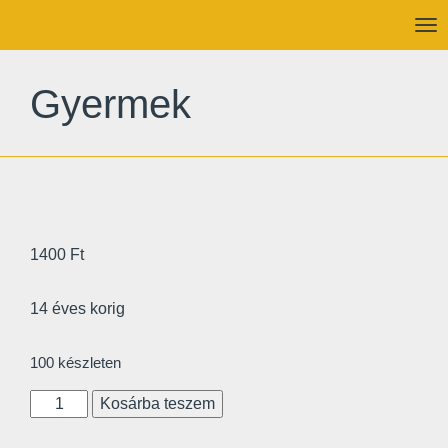
To
nav
Gyermek
1400
Ft
14 éves korig
100 készleten
Gyermek
Kosárba teszem
mennyiség