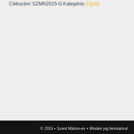
Cikkszám:
SZMN2015-G
Kategória:
Egyéb
© 2015 • Szent Márton-év • Minden jog fenntartva!