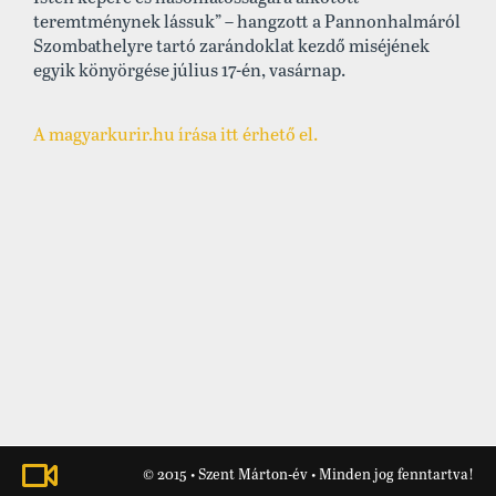
teremtménynek lássuk” – hangzott a Pannonhalmáról
Szombathelyre tartó zarándoklat kezdő miséjének
egyik könyörgése július 17-én, vasárnap.
A magyarkurir.hu írása itt érhető el.
© 2015 • Szent Márton-év • Minden jog fenntartva!