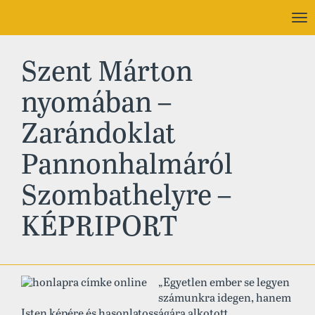
To
nav
Szent Márton
nyomában –
Zarándoklat
Pannonhalmáról
Szombathelyre –
KÉPRIPORT
„Egyetlen ember se legyen
számunkra idegen, hanem
Isten képére és hasonlatosságára alkotott