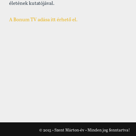
életének kutatójával.
A Bonum TV adása itt érhető el.
© 2015 • Szent Márton-év • Minden jog fenntartva!