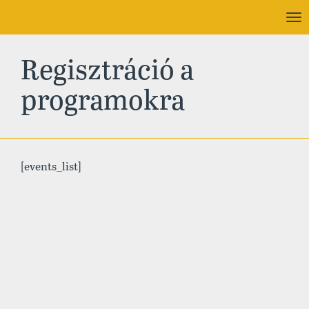
To
nav
Regisztráció a
programokra
[events_list]