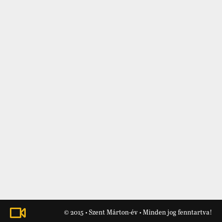
© 2015 • Szent Márton-év • Minden jog fenntartva!