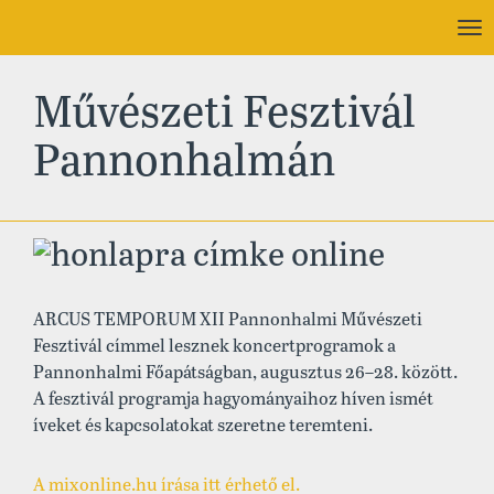
To
nav
Művészeti Fesztivál
Pannonhalmán
ARCUS TEMPORUM XII Pannonhalmi Művészeti
Fesztivál címmel lesznek koncertprogramok a
Pannonhalmi Főapátságban, augusztus 26–28. között.
A fesztivál programja hagyományaihoz híven ismét
íveket és kapcsolatokat szeretne teremteni.
A mixonline.hu írása itt érhető el.