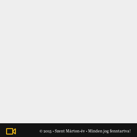
© 2015 • Szent Márton-év • Minden jog fenntartva!