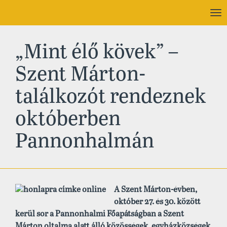
To
nav
„Mint élő kövek” –
Szent Márton-
találkozót rendeznek
októberben
Pannonhalmán
A Szent Márton-évben,
október 27. és 30. között
kerül sor a Pannonhalmi Főapátságban a Szent
Márton oltalma alatt álló közösségek, egyházközségek