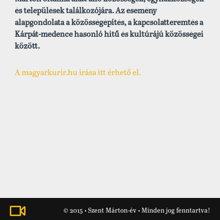
és települések találkozójára. Az esemény
alapgondolata a közösségépítés, a kapcsolatteremtés a
Kárpát-medence hasonló hitű és kultúrájú közösségei
között.
A magyarkurir.hu írása itt érhető el.
© 2015 • Szent Márton-év • Minden jog fenntartva!