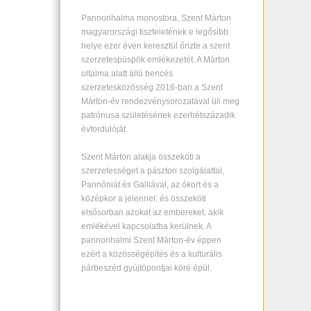
Pannonhalma monostora, Szent Márton
magyarországi tiszteletének e legősibb
helye ezer éven keresztül őrizte a szent
szerzetespüspök emlékezetét. A Márton
oltalma alatt álló bencés
szerzetesközösség 2016-ban a Szent
Márton-év rendezvénysorozatával üli meg
patrónusa születésének ezerhétszázadik
évfordulóját.
Szent Márton alakja összeköti a
szerzetességet a pásztori szolgálattal,
Pannóniát és Galliával, az ókort és a
középkor a jelennel; és összeköti
elsősorban azokat az embereket, akik
emlékével kapcsolatba kerülnek. A
pannonhalmi Szent Márton-év éppen
ezért a közösségépítés és a kulturális
párbeszéd gyújtópontjai köré épül.