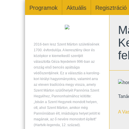
Programok
Aktuális
Regisztráció
Má
Ke
2016-ben lesz Szent Márton születésének
1700. évfordulója. A keresztény ókor és
f
középkor e kiemelkedő szentjét
választotta Géza fejedelem 996-ban az
ország első bencés apátsága
védőszentjének. Ez a választás a karoling-
kori királyi hagyományokra, valamint arra
az eleven tradícióra megy vissza, amely
Szent Márton szülőhelyét Pannónia Szent
Taná
Hegyéhez, Pannonhalmához kötötte:
„István a Szent Hegynek mondott helyen,
ott, ahol Szent Márton, amikor még
A Vas
Pannóniában élt, imádságra helyet jelölt ki
magának, az ő nevére monostort épített”
(Hartvik-legenda, 12. század).