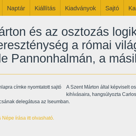
Naptár
Kiállítás
Kiadványok
Sajtó
Ka
rton és az osztozás logik
reszténység a római vilá
ele Pannonhalmán, a más
A Szent Márton által képviselt o
kihívásaira, hangsúlyozta Carlo
csának delegátusa az Iseumban.
 Népe írása itt olvasható.