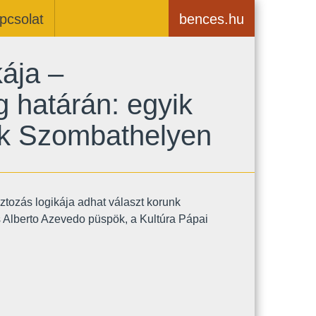
pcsolat
bences.hu
ája –
g határán: egyik
ik Szombathelyen
sztozás logikája adhat választ korunk
s Alberto Azevedo püspök, a Kultúra Pápai