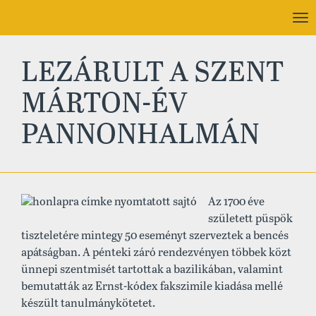
To
nav
LEZÁRULT A SZENT
MÁRTON-ÉV
PANNONHALMÁN
Az 1700 éve
született püspök
tiszteletére mintegy 50 eseményt szerveztek a bencés
apátságban. A pénteki záró rendezvényen többek közt
ünnepi szentmisét tartottak a bazilikában, valamint
bemutatták az Ernst-kódex fakszimile kiadása mellé
készült tanulmánykötetet.