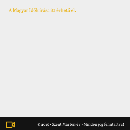
A Magyar Idők írása itt érhető el.
© 2015 • Szent Márton-év • Minden jog fenntartva!