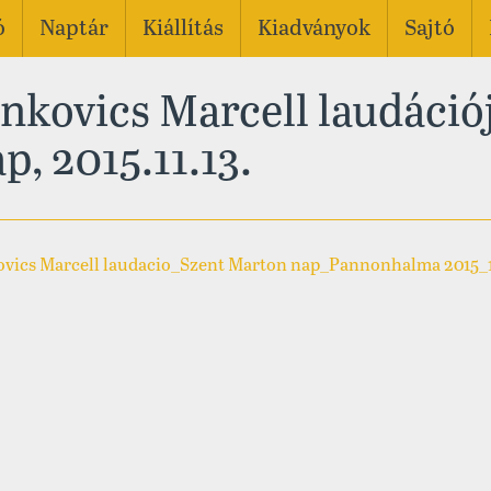
ó
Naptár
Kiállítás
Kiadványok
Sajtó
nkovics Marcell laudáció
p, 2015.11.13.
ovics Marcell laudacio_Szent Marton nap_Pannonhalma 2015_1