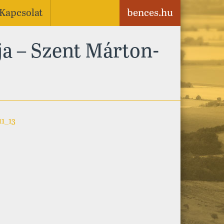
Kapcsolat
bences.hu
ja – Szent Márton-
1_13