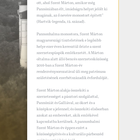
ott, ahol Szent Márton, amikor még
Pannóniában élt, imádságra helyet jelölt ki
magának, az ő nevére monostort épített”
(Hartvik-legenda, 12. század).
Pannonhalma monostora, Szent Márton
magyarországi tiszteletének e legősibb
helye ezer éven keresztül őrizte a szent
szerzetespüspök emlékezetét. A Márton
oltalma alatt álló bencés szerzetesközösség
2016-ban a Szent Márton-év
rendezvénysorozatával üli meg patrónusa
születésének ezerhétszázadik évfordulóját.
Szent Márton alakja összeköti a
szerzetességet a pásztori szolgálattal,
Pannóniát és Galliával, az ókort és a
középkor a jelennel; és összeköti elsősorban
azokat az embereket, akik emlékével
kapcsolatba kerülnek. A pannonhalmi
Szent Márton-év éppen ezért a
közösségépítés és a kulturális párbeszéd