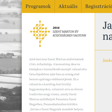
Programok
Aktuális
Regisztráci
Ja
na
2016-ben lesz Szent Márton születésének
Jank
1700. évfordulója. A keresztény ókor és
középkor e kiemelkedő szentjét választotta
Géza fejedelem 996-ban az ország első
bencés apátsága védőszentjének. Ez a
választás a karoling-kori királyi
hagyományokra, valamint arra az eleven
tradícióra megy vissza, amely Szent
Márton szülőhelyét Pannónia Szent
Hegyéhez, Pannonhalmához kötötte:
„István a Szent Hegynek mondott helyen,