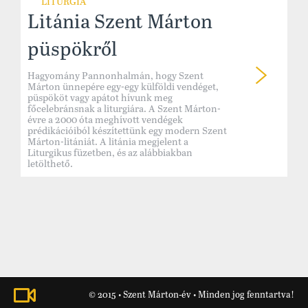
LITURGIA
Litánia Szent Márton
püspökről
Hagyomány Pannonhalmán, hogy Szent
Márton ünnepére egy-egy külföldi vendéget,
püspököt vagy apátot hívunk meg
főcelebránsnak a liturgiára. A Szent Márton-
évre a 2000 óta meghívott vendégek
prédikációiból készítettünk egy modern Szent
Márton-litániát. A litánia megjelent a
Liturgikus füzetben, és az alábbiakban
letölthető.
© 2015 • Szent Márton-év • Minden jog fenntartva!