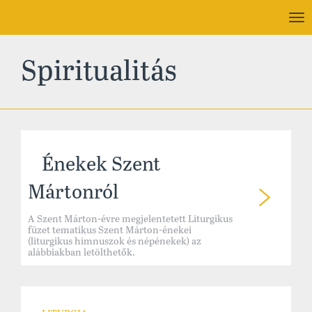
To
nav
Spiritualitás
Énekek Szent
Mártonról
A Szent Márton-évre megjelentetett Liturgikus
füzet tematikus Szent Márton-énekei
(liturgikus himnuszok és népénekek) az
alábbiakban letölthetők.