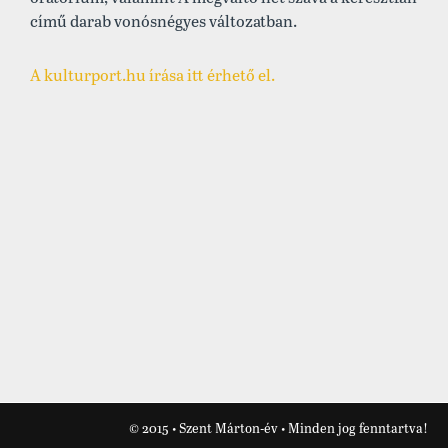
című darab vonósnégyes változatban.
A kulturport.hu írása itt érhető el.
© 2015 • Szent Márton-év • Minden jog fenntartva!