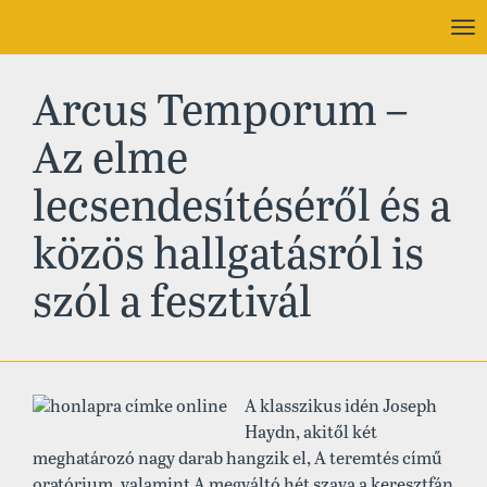
To
nav
Arcus Temporum –
Az elme
lecsendesítéséről és a
közös hallgatásról is
szól a fesztivál
A klasszikus idén Joseph
Haydn, akitől két
meghatározó nagy darab hangzik el, A teremtés című
oratórium, valamint A megváltó hét szava a keresztfán