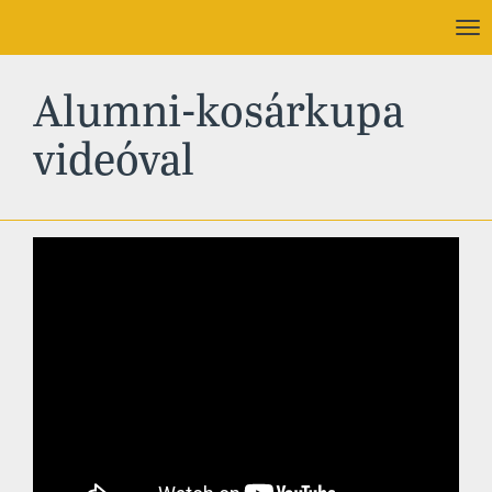
To
nav
Alumni-kosárkupa
videóval