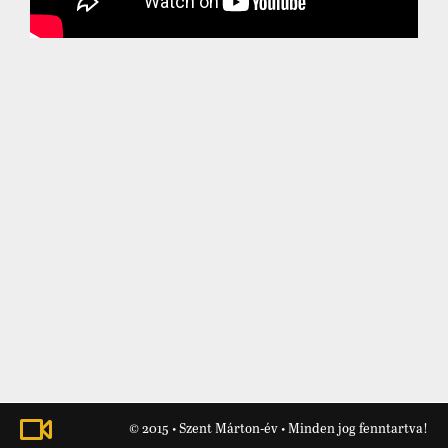
© 2015 • Szent Márton-év • Minden jog fenntartva!