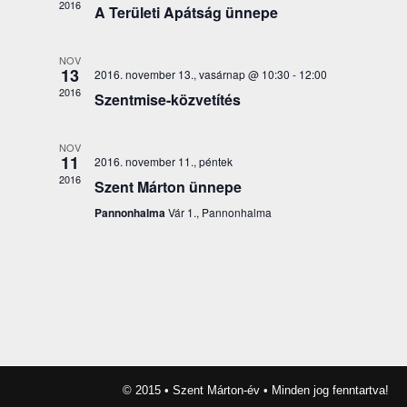
2016
A Területi Apátság ünnepe
NOV
13
2016. november 13., vasárnap @ 10:30
-
12:00
2016
Szentmise-közvetítés
NOV
11
2016. november 11., péntek
2016
Szent Márton ünnepe
Pannonhalma
Vár 1., Pannonhalma
© 2015 • Szent Márton-év • Minden jog fenntartva!