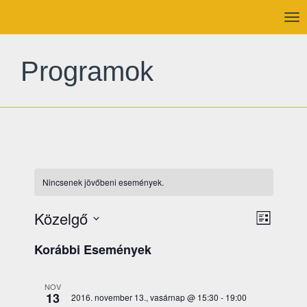
To
nav
Programok
Nincsenek jövőbeni események.
Esem
Közelgő
Navig
Lista
nézet
Dátum
nézet
Korábbi Események
navig
kiválasztása.
NOV
13
2016. november 13., vasárnap @ 15:30
-
19:00